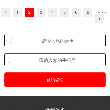
……
<
1
2
3
4
5
6
9
>
预约咨询
微智创想